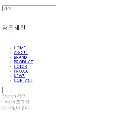
라포세린
HOME
ABOUT
BRAND
PRODUCT
COLOR
PROJECT
NEWS
CONTACT
Search
검색
Log In
로그인
Cart
장바구니