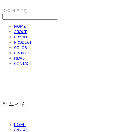
LOG IN
로그인
HOME
ABOUT
BRAND
PRODUCT
COLOR
PROJECT
NEWS
CONTACT
라포세린
HOME
ABOUT