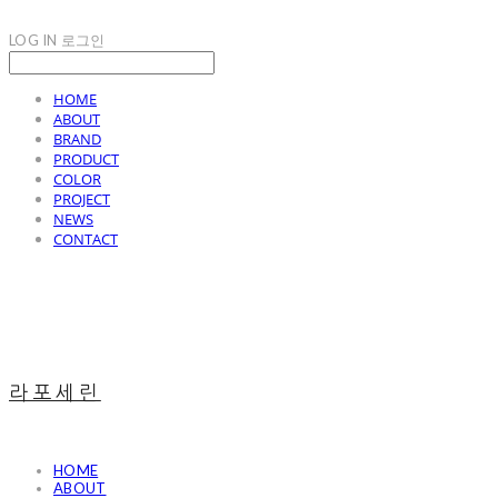
LOG IN
로그인
HOME
ABOUT
BRAND
PRODUCT
COLOR
PROJECT
NEWS
CONTACT
라포세린
HOME
ABOUT