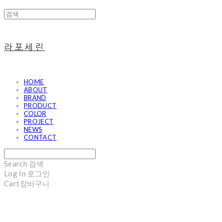
라포세린
HOME
ABOUT
BRAND
PRODUCT
COLOR
PROJECT
NEWS
CONTACT
Search
검색
Log In
로그인
Cart
장바구니