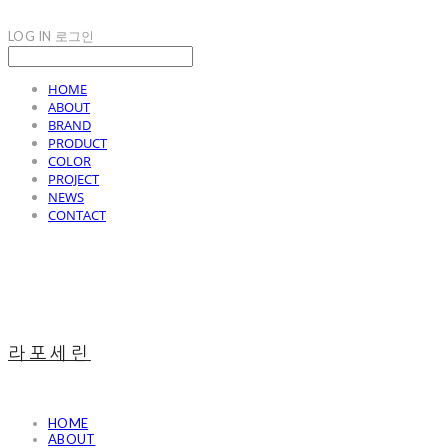
LOG IN
로그인
HOME
ABOUT
BRAND
PRODUCT
COLOR
PROJECT
NEWS
CONTACT
라포세린
HOME
ABOUT