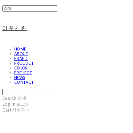
라포세린
HOME
ABOUT
BRAND
PRODUCT
COLOR
PROJECT
NEWS
CONTACT
Search
검색
Log In
로그인
Cart
장바구니