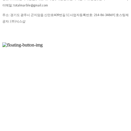
이메일: totalmarble@gmail.com
주소: 경기도 광주시 곤지암읍 신만로409번길 1 | 사업자등록번호:
214-86-34869
| 호스팅제
공자: (주)식스샵