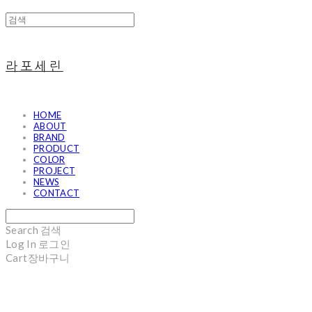
라포세린
HOME
ABOUT
BRAND
PRODUCT
COLOR
PROJECT
NEWS
CONTACT
Search
검색
Log In
로그인
Cart
장바구니