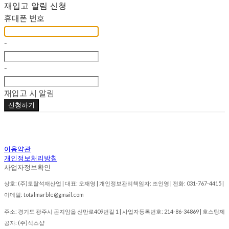
재입고 알림 신청
휴대폰 번호
-
-
재입고 시 알림
신청하기
이용약관
개인정보처리방침
사업자정보확인
상호: (주)토탈석재산업 | 대표: 오재영 | 개인정보관리책임자: 조인영 | 전화: 031-767-4415 |
이메일: totalmarble@gmail.com
주소: 경기도 광주시 곤지암읍 신만로409번길 1 | 사업자등록번호:
214-86-34869
| 호스팅제
공자: (주)식스샵