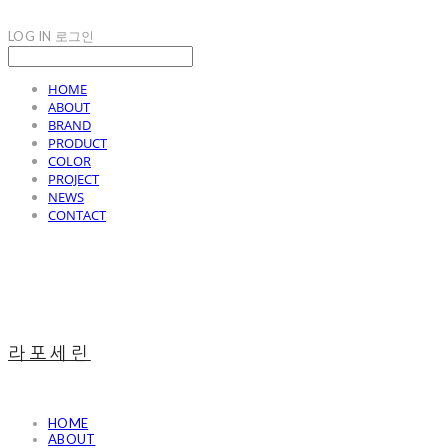
LOG IN
로그인
HOME
ABOUT
BRAND
PRODUCT
COLOR
PROJECT
NEWS
CONTACT
라포세린
HOME
ABOUT