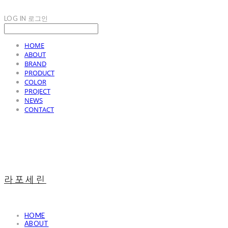
LOG IN
로그인
HOME
ABOUT
BRAND
PRODUCT
COLOR
PROJECT
NEWS
CONTACT
라포세린
HOME
ABOUT