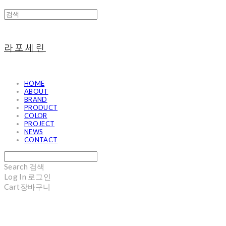
라포세린
HOME
ABOUT
BRAND
PRODUCT
COLOR
PROJECT
NEWS
CONTACT
Search
검색
Log In
로그인
Cart
장바구니