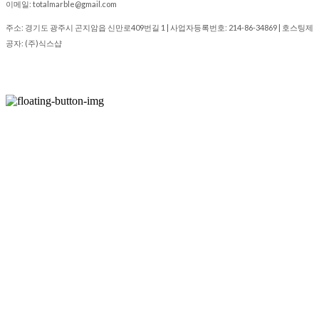
이메일: totalmarble@gmail.com
주소: 경기도 광주시 곤지암읍 신만로409번길 1 | 사업자등록번호:
214-86-34869
| 호스팅제
공자: (주)식스샵