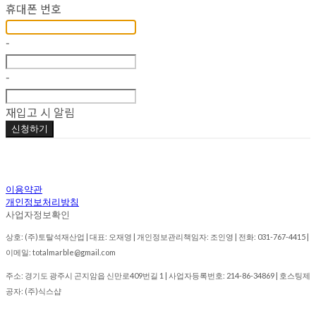
휴대폰 번호
-
-
재입고 시 알림
신청하기
이용약관
개인정보처리방침
사업자정보확인
상호: (주)토탈석재산업 | 대표: 오재영 | 개인정보관리책임자: 조인영 | 전화: 031-767-4415 |
이메일: totalmarble@gmail.com
주소: 경기도 광주시 곤지암읍 신만로409번길 1 | 사업자등록번호:
214-86-34869
| 호스팅제
공자: (주)식스샵