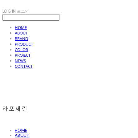
LOG IN
로그인
HOME
ABOUT
BRAND
PRODUCT
COLOR
PROJECT
NEWS
CONTACT
라포세린
HOME
ABOUT