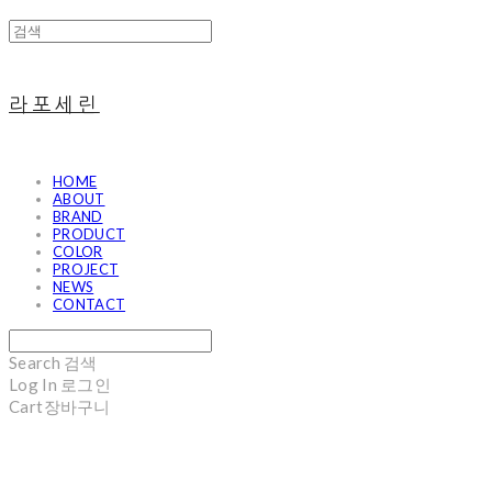
라포세린
HOME
ABOUT
BRAND
PRODUCT
COLOR
PROJECT
NEWS
CONTACT
Search
검색
Log In
로그인
Cart
장바구니