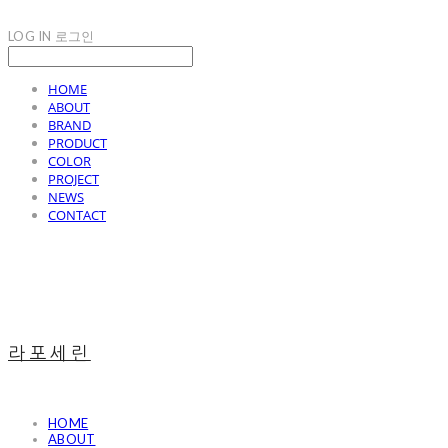
LOG IN
로그인
HOME
ABOUT
BRAND
PRODUCT
COLOR
PROJECT
NEWS
CONTACT
라포세린
HOME
ABOUT