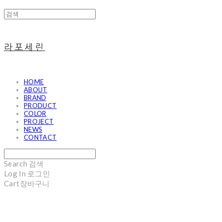
라포세린
HOME
ABOUT
BRAND
PRODUCT
COLOR
PROJECT
NEWS
CONTACT
Search
검색
Log In
로그인
Cart
장바구니