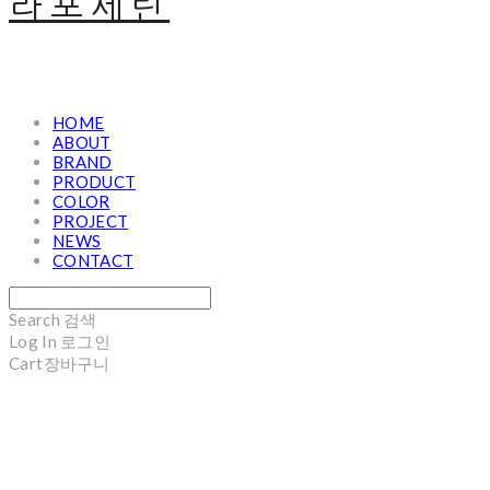
라포세린
HOME
ABOUT
BRAND
PRODUCT
COLOR
PROJECT
NEWS
CONTACT
Search
검색
Log In
로그인
Cart
장바구니