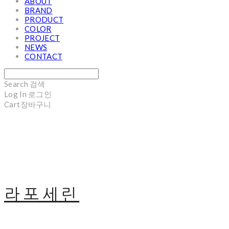
ABOUT
BRAND
PRODUCT
COLOR
PROJECT
NEWS
CONTACT
Search
검색
Log In
로그인
Cart
장바구니
라포세린