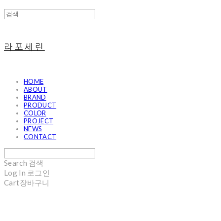
라포세린
HOME
ABOUT
BRAND
PRODUCT
COLOR
PROJECT
NEWS
CONTACT
Search
검색
Log In
로그인
Cart
장바구니