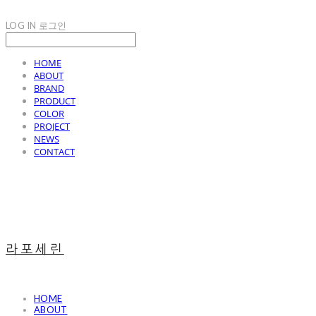
LOG IN
로그인
HOME
ABOUT
BRAND
PRODUCT
COLOR
PROJECT
NEWS
CONTACT
라포세린
HOME
ABOUT