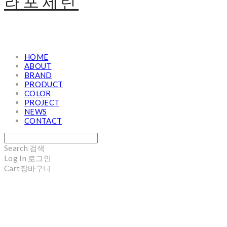
라포세린
HOME
ABOUT
BRAND
PRODUCT
COLOR
PROJECT
NEWS
CONTACT
Search
검색
Log In
로그인
Cart
장바구니