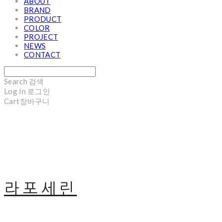
ABOUT
BRAND
PRODUCT
COLOR
PROJECT
NEWS
CONTACT
Search
검색
Log In
로그인
Cart
장바구니
라포세린